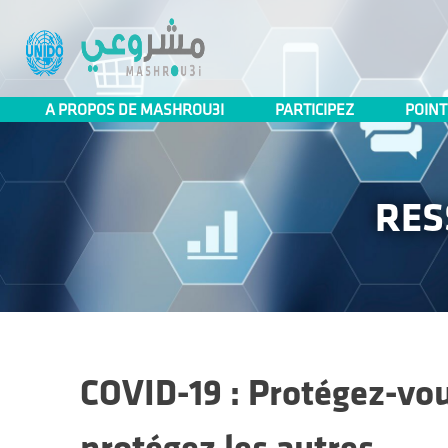
Mashrou3i
A PROPOS DE MASHROU3I
PARTICIPEZ
POINT
RES
COVID-19 : Protégez-vou